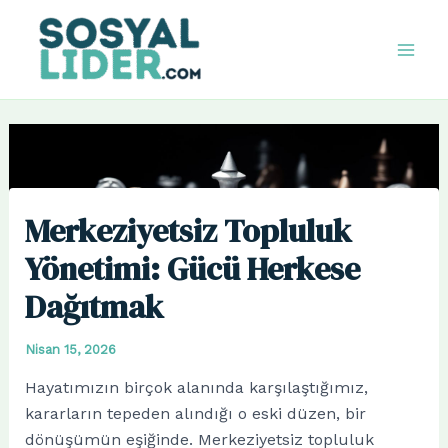
İçeriğe
atla
Mai
Men
Merkeziyetsiz Topluluk
Yönetimi: Gücü Herkese
Dağıtmak
Nisan 15, 2026
Hayatımızın birçok alanında karşılaştığımız,
kararların tepeden alındığı o eski düzen, bir
dönüşümün eşiğinde. Merkeziyetsiz topluluk