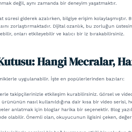
unmak değil, aynı zamanda bir deneyim yaşatmaktır.
üresi giderek azalırken, bilgiye erişim kolaylaşmıştır.
sını zorlaştırmaktadır. Dijital ozanlık, bu zorluğun üstesin
ilir, onları etkileyebilir ve kalıcı bir iz bırakabilirsiniz.
 Kutusu: Hangi Mecralar, H
kniklerle uygulanabilir. İşte en popülerlerinden bazıları:
erle takipçilerinizle etkileşim kurabilirsiniz. Görsel ve vid
 ürününün nasıl kullanıldığına dair kısa bir video serisi, h
ler anlatmak için bloglar harika bir seçenektir. Blog yazı
de olabilir. Önemli olan, okuyucunun ilgisini çeken, değerli