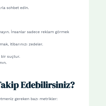
arla sohbet edin.
lamayın. İnsanlar sadece reklam görmek
ak, itibarınızı zedeler.
 bir suçtur.
nın.
akip Edebilirsiniz?
at etmeniz gereken bazı metrikler: