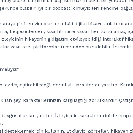
inleyicilerle samimi bir bağ kurmanın etkili bir yoludur. P
eklinde olabilir. İyi bir podcast, dinleyicileri kendine bağl
r araya getiren videolar, en etkili dijital hikaye anlatımı ara
na, belgesellerden, kısa filmlere kadar her türlü amaç için
leyicinin hikayenin gidişatını etkileyebildiği interaktif hik
alar veya özel platformlar üzerinden sunulabilir. İnterakti
nmalıyız?
ni özdeşleştirebileceği, derinlikli karakterler yaratın. Kara
n.
kılan şey, karakterlerinizin karşılaştığı zorluklardır. Çatış
uygusal anlar yaratın. İzleyicinin karakterlerinizle empat
r.
i desteklemek için kullanın. Etkileyici görseller, hikayenizi