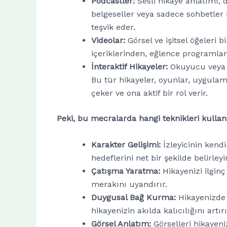
Podcastler:
Sesli hikaye anlatımı, d
belgeseller veya sadece sohbetler ş
teşvik eder.
Videolar:
Görsel ve işitsel öğeleri bi
içeriklerinden, eğlence programları
İnteraktif Hikayeler:
Okuyucu veya iz
Bu tür hikayeler, oyunlar, uygulam
çeker ve ona aktif bir rol verir.
Peki, bu mecralarda hangi teknikleri kulla
Karakter Gelişimi:
İzleyicinin kendi
hedeflerini net bir şekilde belirleyi
Çatışma Yaratma:
Hikayenizi ilginç 
merakını uyandırır.
Duygusal Bağ Kurma:
Hikayenizde d
hikayenizin akılda kalıcılığını artırı
Görsel Anlatım:
Görselleri hikayeniz