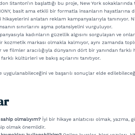
on Stanton’ın başlattığı bu proje, New York sokaklarında ta
. HONY, basit ama etkili bir formatla insanların hayatlarına
i hikayelerini anlatan reklam kampanyalarıyla tanınıyor. N
anın sınırlarını aşma potansiyelini vurguluyor.
nyasıyla kadınların güzellik algısını sorgulayan ve onlar
bir kozmetik markası olmakla kalmıyor, aynı zamanda topl
r ve filmler aracılığıyla dünyanın dört bir yanından farklı 
klı kültürleri ve bakış açılarını tanıtıyor.
rde uygulanabileceğini ve başarılı sonuçlar elde edilebileceğ
ar
re sahip olmalıyım?
İyi bir hikaye anlatıcısı olmak, yazma, 
hip olmak önemlidir.
 kaynakları kullanabilirim?
Online kurslar, blog yazıları, k