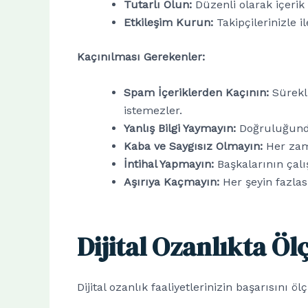
Tutarlı Olun:
Düzenli olarak içerik ü
Etkileşim Kurun:
Takipçilerinizle i
Kaçınılması Gerekenler:
Spam İçeriklerden Kaçının:
Sürekli
istemezler.
Yanlış Bilgi Yaymayın:
Doğruluğundan
Kaba ve Saygısız Olmayın:
Her zama
İntihal Yapmayın:
Başkalarının çalış
Aşırıya Kaçmayın:
Her şeyin fazlası
Dijital Ozanlıkta Öl
Dijital ozanlık faaliyetlerinizin başarısını ö