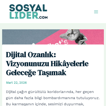
İçeriğe
atla
Mai
Men
Dijital Ozanlık:
Vizyonunuzu Hikâyelerle
Geleceğe Taşımak
Mart 22, 2026
Dijital çağın gürültülü koridorlarında, her geçen
gün daha fazla bilgi bombardımanına tutuluyoruz.
Bu karmaşanın içinde, sesimizi duyurmak,